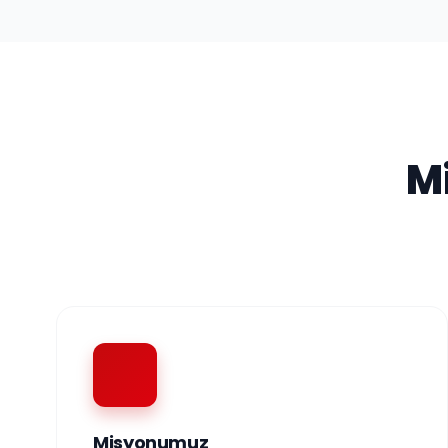
M
Misyonumuz