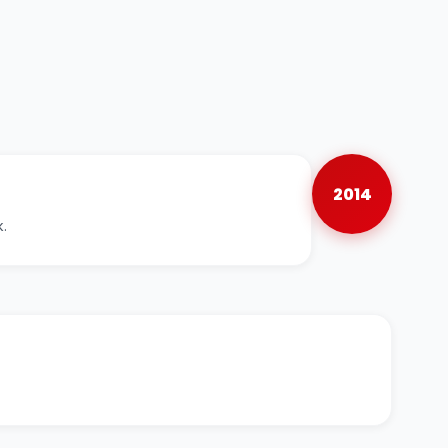
2014
k.