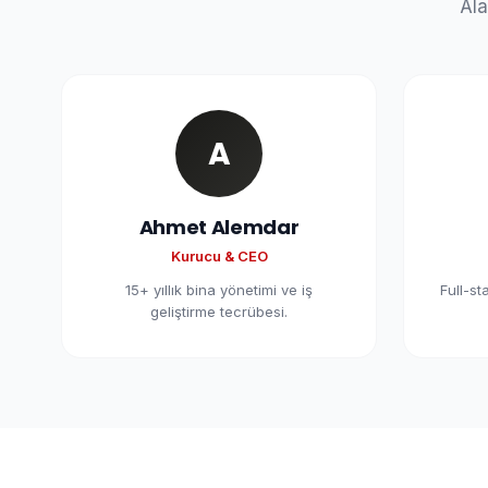
Ala
A
Ahmet Alemdar
Kurucu & CEO
15+ yıllık bina yönetimi ve iş
Full-st
geliştirme tecrübesi.