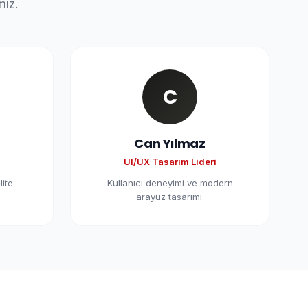
mız.
C
Can Yılmaz
UI/UX Tasarım Lideri
lite
Kullanıcı deneyimi ve modern
arayüz tasarımı.