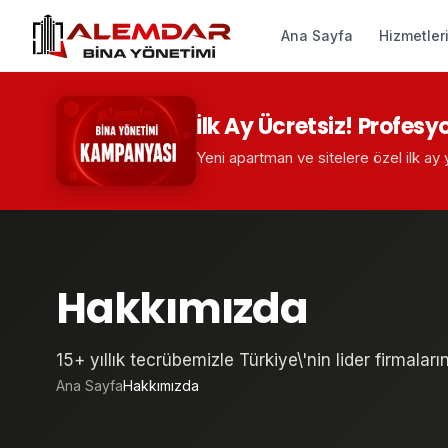
Ana Sayfa
Hizmetler
İlk Ay Ücretsiz! Profesy
Yeni apartman ve sitelere özel ilk ay
Hakkımızda
15+ yıllık tecrübemizle Türkiye\'nin lider firmala
Ana Sayfa
Hakkımızda