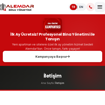
TR
EN
|
İlk Ay Ücretsiz! Profesyonel Bina Yönetimi ile
Tanışın
Yeni apartman ve sitelere özel ilk ay yönetim hizmet bedeli
Alemdar’dan. Önce tanışın, farkı yaşayın!
Kampanyaya Başvur
İletişim
Ana Sayfa
İletişim